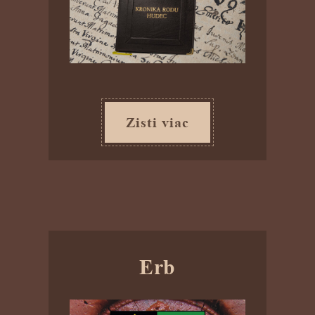
Zisti viac
Erb