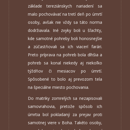
základe tereziánskych nariadení sa
malo pochovávať na tretí deň po úmrtí
osoby, avšak nie vždy sa táto norma
dodržiavala. Iné zvyky boli u šľachty,
kde samotné pohreby boli honosnejšie
a zúčastňovali sa ich viacerí farári.
Preto príprava na pohreb bola dlhšia a
pohreb sa konal niekedy aj niekoľko
týždňov či mesiacov po úmrtí.
Spôsobené to bolo aj prevozom tela
na špeciálne miesto pochovania.
Do matriky zomrelých sa nezapisovali
samovrahovia, pretože spôsob ich
úmrtia bol pokladaný za prejav proti
samotnej viere v Boha. Takéto osoby,