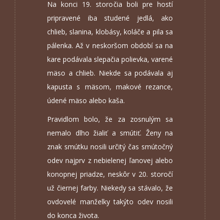
Na konci 19. storočia boli pre hostí
pripravené iba studené jedlá, ako
chlieb, slanina, klobásy, koláče a pila sa
pálenka. Až v neskoršom období sa na
kare podávala slepačia polievka, varené
mäso a chlieb. Niekde sa podávala aj
kapusta s mäsom, makové rezance,
údené mäso alebo kaša.
Pravidlom bolo, že za zosnulým sa
nemalo dlho žialiť a smútiť. Ženy na
znak smútku nosili určitý čas smútočný
odev najprv z nebielenej ľanovej alebo
konopnej priadze, neskôr v 20. storočí
už čiernej farby. Niekedy sa stávalo, že
ovdovelé manželky takýto odev nosili
do konca života.