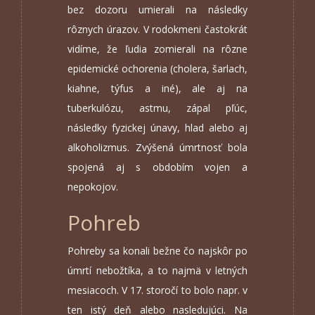
bez dozoru umierali na následky
rôznych úrazov. V rodokmeni častokrát
vidíme, že ľudia zomierali na rôzne
epidemické ochorenia (cholera, šarlach,
kiahne, týfus a iné), ale aj na
tuberkulózu, astmu, zápal pľúc,
následky fyzickej únavy, hlad alebo aj
alkoholizmus. Zvýšená úmrtnosť bola
spojená aj s obdobím vojen a
nepokojov.
Pohreb
Pohreby sa konali bežne čo najskôr po
úmrtí nebožtíka, a to najmä v letných
mesiacoch. V 17. storočí to bolo napr. v
ten istý deň alebo nasledujúci. Na