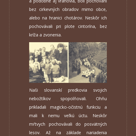
a podobne aj vrahovia, boli pochovaní
bez cirkevných obradov mimo obce,
alebo na hranici chotárov. Neskôr ich
pochovávali pri plote cintorína, bez
kríža a zvonenia.
Naši slovanskí predkovia svojich
nebožtíkov spopolňovali. Ohňu
prikladali magicko-očistnú funkciu a
mali k nemu veľkú úctu. Neskôr
mŕtvych pochovávali do posvätných
lesov. Až na základe nariadenia