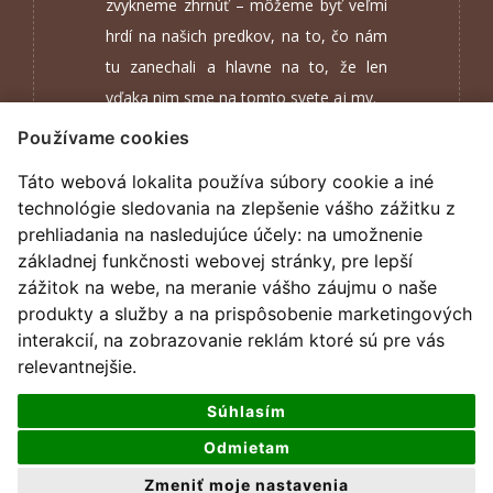
zvykneme zhrnúť – môžeme byť veľmi
hrdí na našich predkov, na to, čo nám
tu zanechali a hlavne na to, že len
vďaka nim sme na tomto svete aj my.
Používame cookies
Mgr. Eduard Laincz
Táto webová lokalita používa súbory cookie a iné
technológie sledovania na zlepšenie vášho zážitku z
prehliadania na nasledujúce účely:
na umožnenie
základnej funkčnosti webovej stránky
,
pre lepší
zážitok na webe
,
na meranie vášho záujmu o naše
produkty a služby a na prispôsobenie marketingových
interakcií
,
na zobrazovanie reklám ktoré sú pre vás
relevantnejšie
.
Súhlasím
Odmietam
všetky práva vyhradené
Zmeniť moje nastavenia