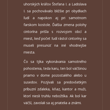
uhorských kráľov Štefana I. a Ladislava
I. sa pochovávalo bližšie pri obydliach
ľudí a napokon aj pri samotnom
farskom kostole. Ďalšia zmena polohy
cintorína prišla s rozvojom obcí a
miest, keď počet ľudí rástol cintoríny sa
museli presunúť na iné vhodnejšie
miesta.
Čo sa týka vykonávania samotného
pohostenia, teda karu, ten bol väčšinou
priamo v dome pozostalého alebo u
susedov. Pozývali sa predovšetkým
príbuzní zďaleka, kňaz, kantor a muži,
ktorí niesli truhlu nebožtíka. Ak bol kar
väčší, zavolali sa aj priatelia a známi.