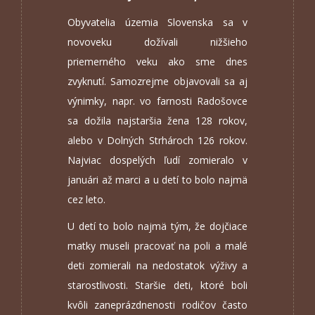
Obyvatelia územia Slovenska sa v
novoveku dožívali nižšieho
priemerného veku ako sme dnes
zvyknutí. Samozrejme objavovali sa aj
výnimky, napr. vo farnosti Radošovce
sa dožila najstaršia žena 128 rokov,
alebo v Dolných Strhároch 126 rokov.
Najviac dospelých ľudí zomieralo v
januári až marci a u detí to bolo najmä
cez leto.
U detí to bolo najmä tým, že dojčiace
matky museli pracovať na poli a malé
deti zomierali na nedostatok výživy a
starostlivosti. Staršie deti, ktoré boli
kvôli zaneprázdnenosti rodičov často