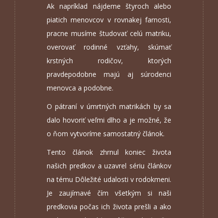
Ak napríklad nájdeme štyroch alebo
piatich menovcov v rovnakej farnosti,
pracne musíme študovať celú matriku,
overovať rodinné vzťahy, skúmať
krstných rodičov, ktorých
pravdepodobne majú aj súrodenci
menovca a podobne.
O pátraní v úmrtných matrikách by sa
dalo hovoriť veľmi dlho a je možné, že
o ňom vytvoríme samostatný článok.
Tento článok zhrnul koniec života
našich predkov a uzavrel sériu článkov
na tému Dôležité udalosti v rodokmeni.
Je zaujímavé čím všetkým si naši
predkovia počas ich života prešli a ako