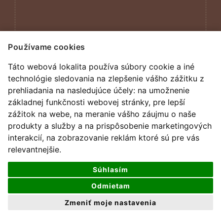
Používame cookies
Táto webová lokalita používa súbory cookie a iné
technológie sledovania na zlepšenie vášho zážitku z
prehliadania na nasledujúce účely:
na umožnenie
základnej funkčnosti webovej stránky
,
pre lepší
zážitok na webe
,
na meranie vášho záujmu o naše
produkty a služby a na prispôsobenie marketingových
interakcií
,
na zobrazovanie reklám ktoré sú pre vás
relevantnejšie
.
všetky práva vyhradené
Súhlasím
design by
darencurtis
Odmietam
Zmeniť moje nastavenia