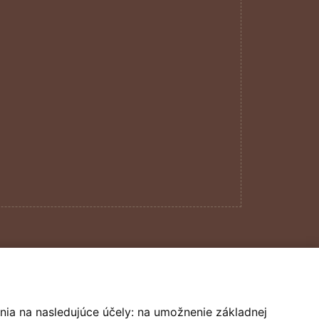
design by
darencurtis
nia na nasledujúce účely:
na umožnenie základnej