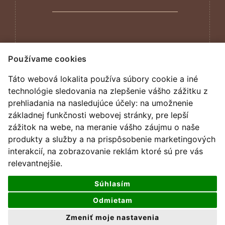
Používame cookies
AZ logo DYNASTIC
Táto webová lokalita používa súbory cookie a iné
technológie sledovania na zlepšenie vášho zážitku z
prehliadania na nasledujúce účely:
na umožnenie
základnej funkčnosti webovej stránky
,
pre lepší
zážitok na webe
,
na meranie vášho záujmu o naše
produkty a služby a na prispôsobenie marketingových
interakcií
,
na zobrazovanie reklám ktoré sú pre vás
relevantnejšie
.
Súhlasím
Odmietam
všetky práva vyhradené
Zmeniť moje nastavenia