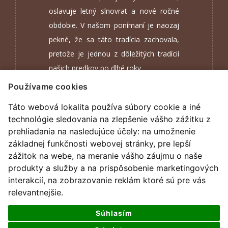
oslavuje letný slnovrat a nové ročné
obdobie. V našom ponímaní je naozaj
pekné, že sa táto tradícia zachovala,
pretože je jednou z dôležitých tradícií
našich predkov po dlhé roky.
Používame cookies
tím DYNASTIC
Táto webová lokalita používa súbory cookie a iné
technológie sledovania na zlepšenie vášho zážitku z
prehliadania na nasledujúce účely:
na umožnenie
základnej funkčnosti webovej stránky
,
pre lepší
zážitok na webe
,
na meranie vášho záujmu o naše
produkty a služby a na prispôsobenie marketingových
interakcií
,
na zobrazovanie reklám ktoré sú pre vás
relevantnejšie
.
Súhlasím