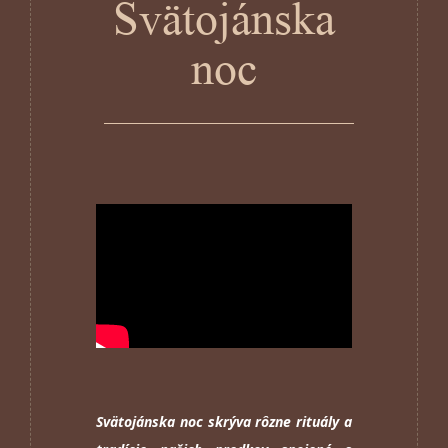
Svätojánska
noc
Svätojánska noc skrýva rôzne rituály a