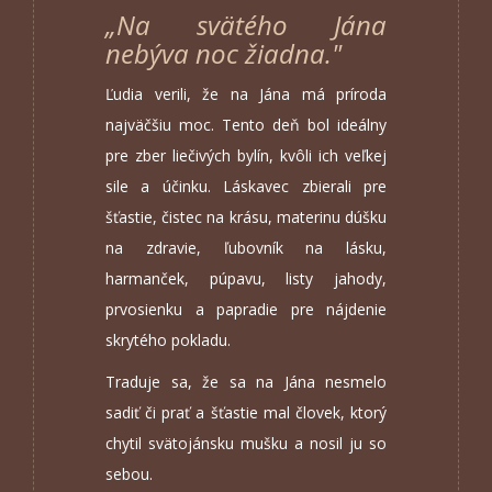
„Na svätého Jána
nebýva noc žiadna."
Ľudia verili, že na Jána má príroda
najväčšiu moc. Tento deň bol ideálny
pre zber liečivých bylín, kvôli ich veľkej
sile a účinku. Láskavec zbierali pre
šťastie, čistec na krásu, materinu dúšku
na zdravie, ľubovník na lásku,
harmanček, púpavu, listy jahody,
prvosienku a papradie pre nájdenie
skrytého pokladu.
Traduje sa, že sa na Jána nesmelo
sadiť či prať a šťastie mal človek, ktorý
chytil svätojánsku mušku a nosil ju so
sebou.