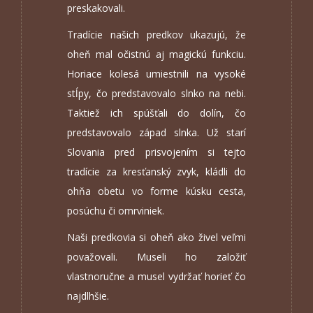
preskakovali.
Tradície našich predkov ukazujú, že
oheň mal očistnú aj magickú funkciu.
Horiace kolesá umiestnili na vysoké
stĺpy, čo predstavovalo slnko na nebi.
Taktiež ich spúšťali do dolín, čo
predstavovalo západ slnka. Už starí
Slovania pred prisvojením si tejto
tradície za kresťanský zvyk, kládli do
ohňa obetu vo forme kúsku cesta,
posúchu či omrviniek.
Naši predkovia si oheň ako živel veľmi
považovali. Museli ho založiť
vlastnoručne a musel vydržať horieť čo
najdlhšie.