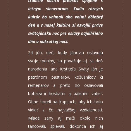
tradície našich predkov spojené s
letným slnovratom. Ľudia rôznych
kultúr ho vnímali ako veľmi dôležitý
deň a v našej kultúre si osvojili práve
svätojánsku noc pre oslavy najdlhšieho
dňa a nakratšej noci.
24 jún, deň, kedy Jánovia oslavujú
svoje meniny, sa považuje aj za deň
narodenia Jána Krstiteľa. Svätý Ján je
patrónom pastierov, kožušníkov či
remenárov a preto ho oslavovali
bohatými hostiami a pálením vatier.
Ohne horeli na kopcoch, aby ich bolo
vidieť z čo najväčšej vzdialenosti.
Mladé ženy aj muži okolo nich
tancovali, spievali, dokonca ich aj