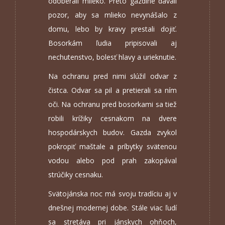
odoberali mlieko. Preto gazdiné dávali
pozor, aby sa mlieko nevynášalo z
domu, lebo by kravy prestali dojiť.
Bosorkám ľudia pripisovali aj
nechutenstvo, bolesť hlavy a urieknutie.
Na ochranu pred nimi slúžil odvar z
čistca. Odvar sa pil a pretierali sa ním
oči. Na ochranu pred bosorkami sa tiež
robili krížiky cesnakom na dvere
hospodárskych budov. Gazda zvykol
pokropiť maštale a príbytky svätenou
vodou alebo pod prah zakopával
strúčiky cesnaku.
Svätojánska noc má svoju tradíciu aj v
dnešnej modernej dobe. Stále viac ľudí
sa stretáva pri jánskych ohňoch,