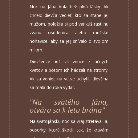
Noc na Jána bola tiež plná lásky. Ak
chcelo dievča vedieť, kto sa stane jej
mužom, položila si pod vankúš rastlinu
zvanú osúdenica alebo mužské
nohavice, aby sa jej snívalo o svojom
milom.
Dievčence tiež vili vence z lúčnych
kvetov a potom ich hádzali na stromy.
Ak sa veniec na vetve uchytil, dievčina
sa mala do roka vydať.
"Na svätého Jána,
otvára sa k letu brána"
Na svätojánsku noc sa vraj stretávali aj
bosorky, ktoré škodili tak, že kravám