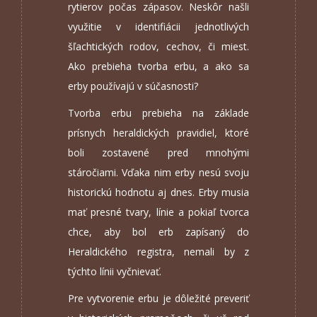
rytierov počas zápasov. Neskôr našli
využitie v identifiácii jednotlivých
šľachtických rodov, cechov, či miest.
Ako prebieha tvorba erbu, a ako sa
erby používajú v súčasnosti?
Tvorba erbu prebieha na základe
prísnych heraldických pravidiel, ktoré
boli zostavené pred mnohými
stáročiami. Vďaka nim erby nesú svoju
historickú hodnotu aj dnes. Erby musia
mať presné tvary, línie a pokiaľ tvorca
chce, aby bol erb zapísaný do
Heraldického registra, nemali by z
týchto línii vyčnievať.
Pre vytvorenie erbu je dôležité preveriť