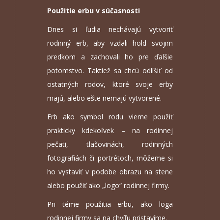
Použitie erbu v súčasnosti
Dnes si ľudia nechávajú vytvoriť
rodinný erb, aby vzdali hold svojim
predkom a zachovali ho pre ďalšie
potomstvo. Taktiež sa chcú odlíšiť od
ostatných rodov, ktoré svoje erby
majú, alebo ešte nemajú vytvorené.
Erb ako symbol rodu vieme použiť
prakticky kdekoľvek – na rodinnej
pečati, tlačovinách, rodinných
fotografiách či portrétoch, môžeme si
ho vystaviť v podobe obrazu na stene
alebo použiť ako „logo“ rodinnej firmy.
Pri téme použitia erbu, ako loga
rodinnej firmy sa na chvíľu pristavíme.