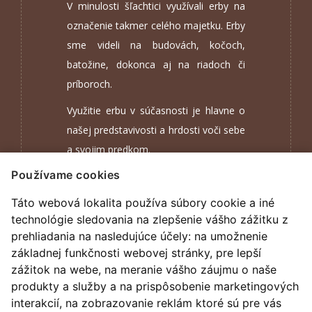
V minulosti šľachtici využívali erby na
označenie takmer celého majetku. Erby
sme videli na budovách, kočoch,
batožine, dokonca aj na riadoch či
príboroch.
Využitie erbu v súčasnosti je hlavne o
našej predstavivosti a hrdosti voči sebe
a svojim predkom.
Používame cookies
tím DYNASTIC
Táto webová lokalita používa súbory cookie a iné
technológie sledovania na zlepšenie vášho zážitku z
prehliadania na nasledujúce účely:
na umožnenie
základnej funkčnosti webovej stránky
,
pre lepší
zážitok na webe
,
na meranie vášho záujmu o naše
produkty a služby a na prispôsobenie marketingových
interakcií
,
na zobrazovanie reklám ktoré sú pre vás