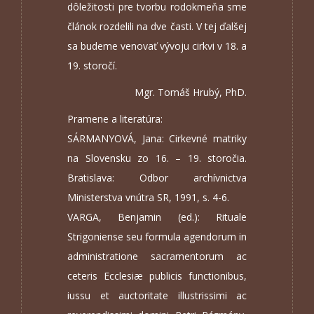
dôležitosti pre tvorbu rodokmeňa sme
článok rozdelili na dve časti. V tej ďalšej
sa budeme venovať vývoju cirkvi v 18. a
19. storočí.
Mgr. Tomáš Hrubý, PhD.
Pramene a literatúra:
SÁRMANYOVÁ, Jana: Cirkevné matriky
na Slovensku zo 16. – 19. storočia.
Bratislava: Odbor archívnictva
Ministerstva vnútra SR, 1991, s. 4-6.
VARGA, Benjamin (ed.): Rituale
Strigoniense seu formula agendorum in
administratione sacramentorum ac
ceteris Ecclesiæ publicis functionibus,
iussu et auctoritate illustrissimi ac