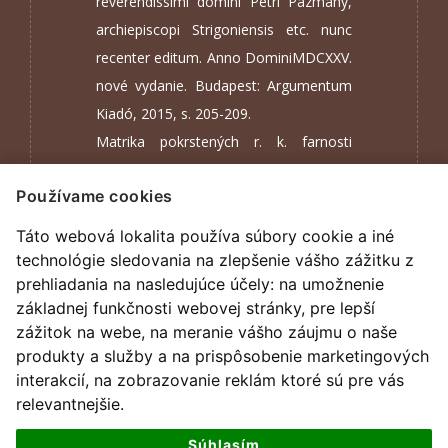
reverendissimi domini Petri Pázmány,
archiepiscopi Strigoniensis etc. nunc
recenter editum. Anno DominiMDCXXV.
nové vydanie. Budapest: Argumentum
Kiadó, 2015, s. 205-209.
Matrika pokrstených r. k. farnosti
Brezno 1695-1778, s. 103. f. Zbierka
Používame cookies
cirkevných matrík. ŠA Banská Bystrica.
Táto webová lokalita používa súbory cookie a iné
technológie sledovania na zlepšenie vášho zážitku z
prehliadania na nasledujúce účely:
na umožnenie
základnej funkčnosti webovej stránky
,
pre lepší
zážitok na webe
,
na meranie vášho záujmu o naše
produkty a služby a na prispôsobenie marketingových
interakcií
,
na zobrazovanie reklám ktoré sú pre vás
relevantnejšie
.
Súhlasím