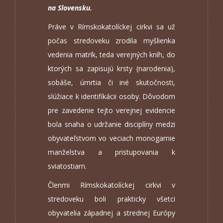
na Slovensku.
Práve v Rímskokatolíckej cirkvi sa už
počas stredoveku zrodila myšlienka
vedenia matrík, teda verejných kníh, do
ktorých sa zapisujú krsty (narodenia),
sobáše, úmrtia či iné skutočnosti,
slúžiace k identifikácii osoby. Dôvodom
pre zavedenie tejto verejnej evidencie
bola snaha o udržanie disciplíny medzi
obyvateľstvom vo veciach monogamie
manželstva a pristupovania k
sviatostiam.
Členmi Rímskokatolíckej cirkvi v
stredoveku boli prakticky všetci
obyvatelia západnej a strednej Európy