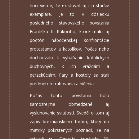
hoci vieme, že existovali aj ich staršie
exempláre. Je to v dôsledku
posledného stavovského povstania
Františka II. Rákociho, ktoré malo aj
podtón náboženskej konfrontácie
protestantov a katolíkov. Počas neho
dochádzalo k vyháňaniu katolíckych
duchovných, k ich vraždám a
perzekúciám. Fary a kostoly sa stali
predmetom rabovania a ničenia.
Počas tohto povstania bolo
samozrejme obmedzené aj
vysluhovanie sviatostí. Svedčí o tom aj
zápis breznianskeho farára, ktorý do
matriky pokrstených poznačil, že na
sviatok sv. Ondreja Apoštola 30.