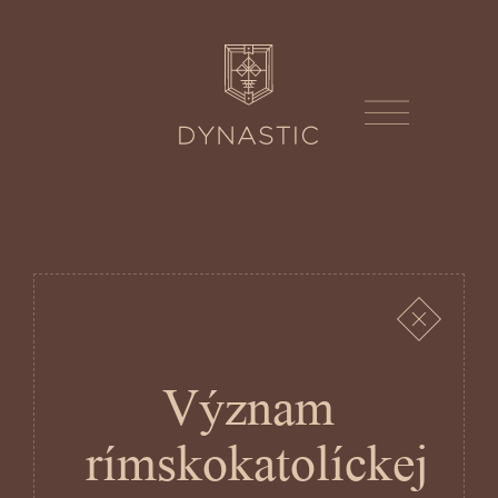
Význam
rímskokatolíckej