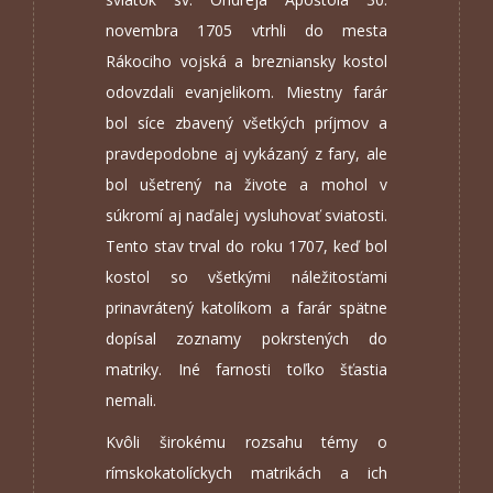
novembra 1705 vtrhli do mesta
Rákociho vojská a brezniansky kostol
odovzdali evanjelikom. Miestny farár
bol síce zbavený všetkých príjmov a
pravdepodobne aj vykázaný z fary, ale
bol ušetrený na živote a mohol v
súkromí aj naďalej vysluhovať sviatosti.
Tento stav trval do roku 1707, keď bol
kostol so všetkými náležitosťami
prinavrátený katolíkom a farár spätne
dopísal zoznamy pokrstených do
matriky. Iné farnosti toľko šťastia
nemali.
Kvôli širokému rozsahu témy o
rímskokatolíckych matrikách a ich