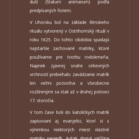
duší (Statum animarum) podľa
predpísaných foriem.
V Uhorsku bol na základe Rímskeho
rituálu vytvorený v Ostrihomský rituál v
roku 1625. Do tohto obdobia spadajú
najstaršie zachované matriky, ktoré
používame pre tvorbu rodokmeňa.
Napriek zjavnej snahe cirkevných
vrchností prebiehalo zavádzanie matrík
len veľmi pozvoľna a všeobecne
rozšírenými sa stali až v druhej polovici
17. storočia.
V tom čase boli do katolíckych matrík
zapisovaní aj evanjelici, ktorí si s
výnimkou niektorých miest vlastné
matriky neviedli. Avšak drvivá väčšina