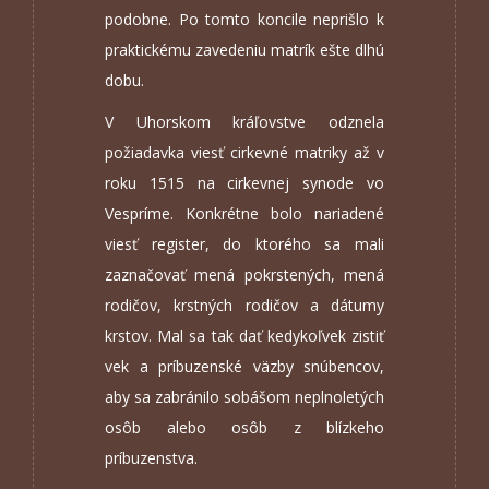
podobne. Po tomto koncile neprišlo k
praktickému zavedeniu matrík ešte dlhú
dobu.
V Uhorskom kráľovstve odznela
požiadavka viesť cirkevné matriky až v
roku 1515 na cirkevnej synode vo
Vespríme. Konkrétne bolo nariadené
viesť register, do ktorého sa mali
zaznačovať mená pokrstených, mená
rodičov, krstných rodičov a dátumy
krstov. Mal sa tak dať kedykoľvek zistiť
vek a príbuzenské väzby snúbencov,
aby sa zabránilo sobášom neplnoletých
osôb alebo osôb z blízkeho
príbuzenstva.