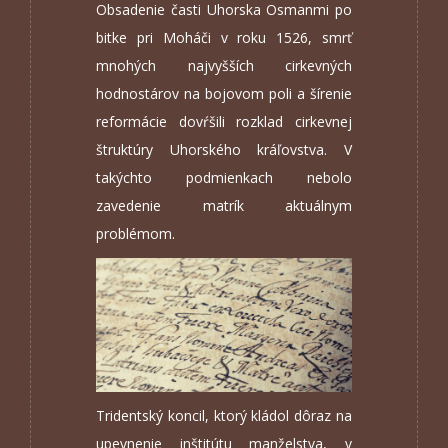
Obsadenie časti Uhorska Osmanmi po
bitke pri Moháči v roku 1526, smrť
mnohých najvyšších cirkevných
hodnostárov na bojovom poli a šírenie
reformácie dovŕšili rozklad cirkevnej
štruktúry Uhorského kráľovstva. V
takýchto podmienkach nebolo
zavedenie matrík aktuálnym
problémom.
Tridentský koncil, ktorý kládol dôraz na
upevnenie inštitútu manželstva, v