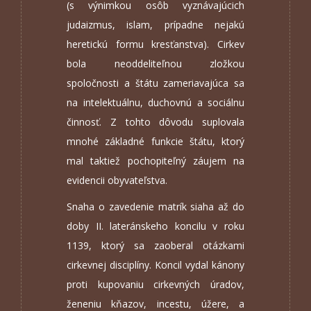
(s výnimkou osôb vyznávajúcich
judaizmus, islam, prípadne nejakú
heretickú formu kresťanstva). Cirkev
bola neoddeliteľnou zložkou
spoločnosti a štátu zameriavajúca sa
na intelektuálnu, duchovnú a sociálnu
činnosť. Z tohto dôvodu suplovala
mnohé základné funkcie štátu, ktorý
mal taktiež pochopiteľný záujem na
evidencii obyvateľstva.
Snaha o zavedenie matrík siaha až do
doby II. lateránskeho koncilu v roku
1139, ktorý sa zaoberal otázkami
cirkevnej disciplíny. Koncil vydal kánony
proti kupovaniu cirkevných úradov,
ženeniu kňazov, incestu, úžere, a