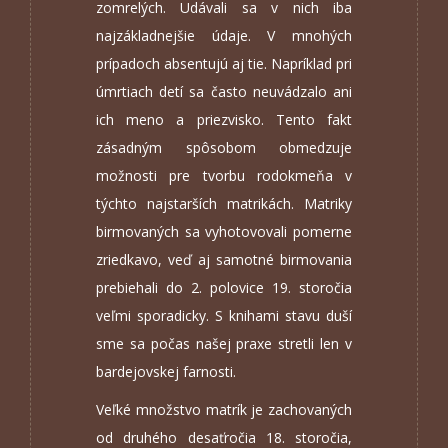
zomrelých. Udávali sa v nich iba
najzákladnejšie údaje. V mnohých
prípadoch absentujú aj tie. Napríklad pri
úmrtiach detí sa často neuvádzalo ani
ich meno a priezvisko. Tento fakt
zásadným spôsobom obmedzuje
možnosti pre tvorbu rodokmeňa v
týchto najstarších matrikách. Matriky
birmovaných sa vyhotovovali pomerne
zriedkavo, veď aj samotné birmovania
prebiehali do 2. polovice 19. storočia
veľmi sporadicky. S knihami stavu duší
sme sa počas našej praxe stretli len v
bardejovskej farnosti.
Veľké množstvo matrík je zachovaných
od druhého desaťročia 18. storočia,