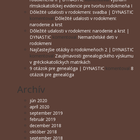
rímskokatolíckej evidencie pre tvorbu rodokmeňa I
Dôležité udalosti v rodokmeni: svadba | DYNASTIC
komentoval
Dôležité udalosti v rodokmeni:
narodenie a krst
Dôležité udalosti v rodokmeni: narodenie a krst |
DYNASTIC
komentoval
Nemanželské deti v
rodokmeni
Najčastejšie otázky o rodokmeňoch 2 | DYNASTIC
komentoval
Zaujímavosti genealogického výskumu
v gréckokatolíckych matrikách
9 otázok pre genealóga | DYNASTIC
komentoval
8
otázok pre genealóga
Archív
jún 2020
apríl 2020
september 2019
február 2019
december 2018
október 2018
september 2018