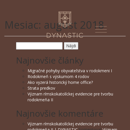
Mesiac:
august 2018
Hľadať:
Najnovšie články
Migračné pohyby obyvateľstva v rodokmeni I
Rodokmeň s výskumom 4 rodov
Ako vyzerá historický home office?
Strata predkov
Význam rímskokatolíckej evidencie pre tvorbu
rodokmeňa II
Najnovšie komentáre
Význam rímskokatolíckej evidencie pre tvorbu
rodokmeňa II | DYNASTIC
komentoval
Význam