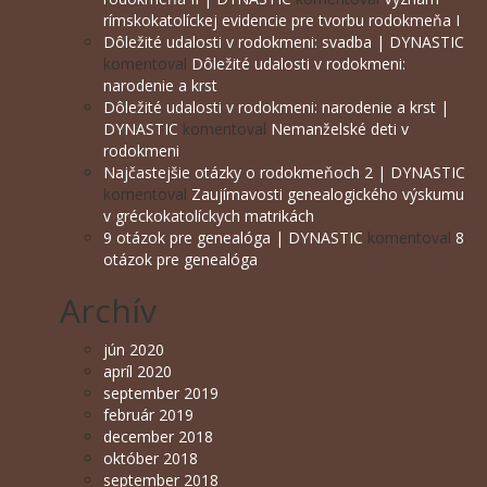
rímskokatolíckej evidencie pre tvorbu rodokmeňa I
Dôležité udalosti v rodokmeni: svadba | DYNASTIC
komentoval
Dôležité udalosti v rodokmeni:
narodenie a krst
Dôležité udalosti v rodokmeni: narodenie a krst |
DYNASTIC
komentoval
Nemanželské deti v
rodokmeni
Najčastejšie otázky o rodokmeňoch 2 | DYNASTIC
komentoval
Zaujímavosti genealogického výskumu
v gréckokatolíckych matrikách
9 otázok pre genealóga | DYNASTIC
komentoval
8
otázok pre genealóga
Archív
jún 2020
apríl 2020
september 2019
február 2019
december 2018
október 2018
september 2018