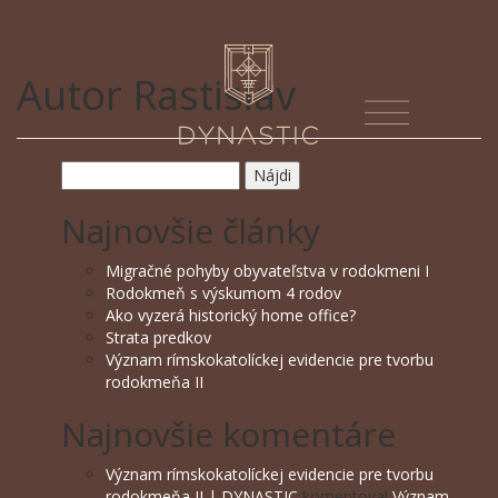
Autor
Rastislav
Hľadať:
Najnovšie články
Migračné pohyby obyvateľstva v rodokmeni I
Rodokmeň s výskumom 4 rodov
Ako vyzerá historický home office?
Strata predkov
Význam rímskokatolíckej evidencie pre tvorbu
rodokmeňa II
Najnovšie komentáre
Význam rímskokatolíckej evidencie pre tvorbu
rodokmeňa II | DYNASTIC
komentoval
Význam